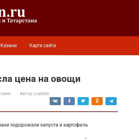
 Казани
Карта сайта
сла цена на овощи
ствия
Автор:
o-admin
зани подорожали капуста и картофель