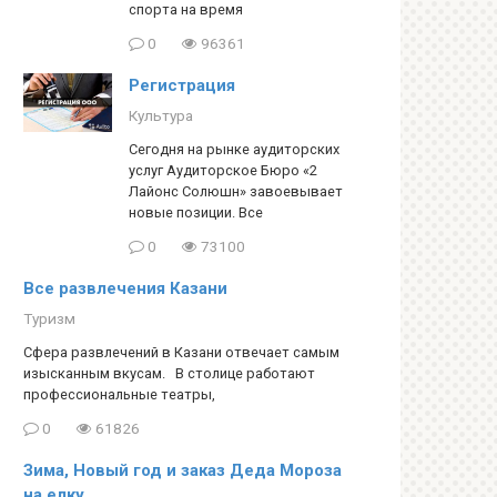
спорта на время
0
96361
Регистрация
Культура
Сегодня на рынке аудиторских
услуг Аудиторское Бюро «2
Лайонс Солюшн» завоевывает
новые позиции. Все
0
73100
Все развлечения Казани
Туризм
Сфера развлечений в Казани отвечает самым
изысканным вкусам. В столице работают
профессиональные театры,
0
61826
Зима, Новый год и заказ Деда Мороза
на елку