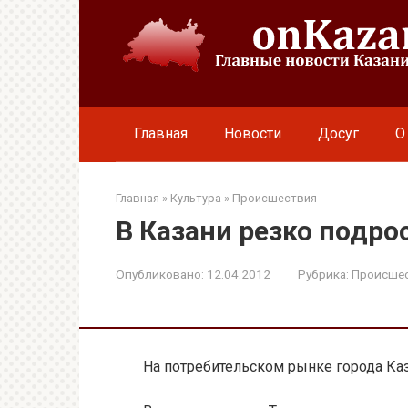
Перейти
к
контенту
Главная
Новости
Досуг
О
Главная
»
Культура
»
Происшествия
В Казани резко подро
Опубликовано:
12.04.2012
Рубрика:
Происше
На потребительском рынке города Ка