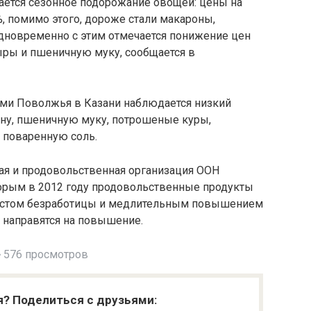
ается сезонное подорожание овощей: цены на
%, помимо этого, дороже стали макароны,
дновременно с этим отмечается понижение цен
сыры и пшеничную муку, сообщается в
ами Поволжья в Казани наблюдается низкий
ину, пшеничную муку, потрошеные куры,
и поваренную соль.
ная и продовольственная организация ООН
торым в 2012 году продовольственные продукты
ростом безработицы и медлительным повышением
 направятся на повышение.
576 просмотров
я? Поделиться с друзьями: