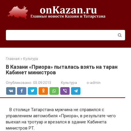
Перейти
к
контенту
Поиск:
Главная
»
Культура
В Казани «Приора» пыталась взять на таран
Кабинет министров
Опубликовано:
03.09.2013
Культура
o-admin
В столице Татарстана мужчина не справился с
управлением автомобиля «Приора», в результате чего
выехал на тротуар и врезался в здание Кабинета
министров РТ.