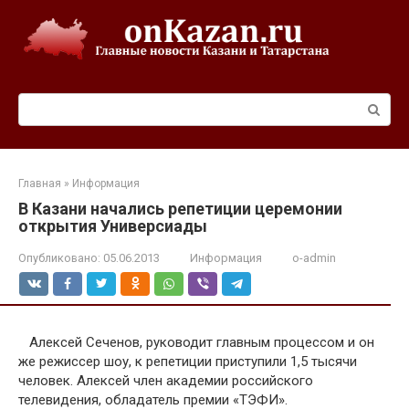
Перейти
к
контенту
Поиск:
Главная
»
Информация
В Казани начались репетиции церемонии
открытия Универсиады
Опубликовано:
05.06.2013
Информация
o-admin
Алексей Сеченов, руководит главным процессом и он
же режиссер шоу, к репетиции приступили 1,5 тысячи
человек. Алексей член академии российского
телевидения, обладатель премии «ТЭФИ».