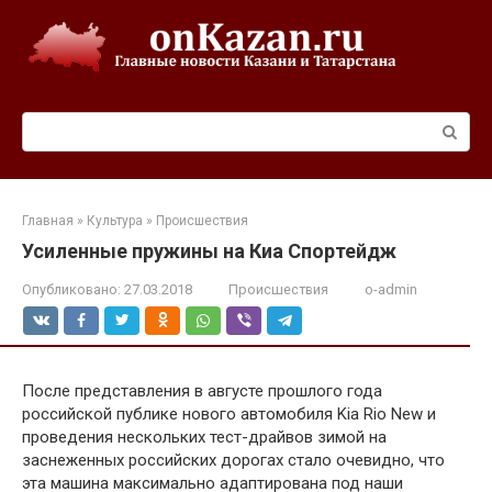
Перейти
к
контенту
Поиск:
Главная
»
Культура
»
Происшествия
Усиленные пружины на Киа Спортейдж
Опубликовано:
27.03.2018
Происшествия
o-admin
После представления в августе прошлого года
российской публике нового автомобиля Kia Rio New и
проведения нескольких тест-драйвов зимой на
заснеженных российских дорогах стало очевидно, что
эта машина максимально адаптирована под наши