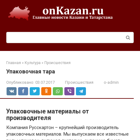
Перейти
к
контенту
Поиск:
Главная
»
Культура
»
Происшествия
Упаковочная тара
Опубликовано:
03.07.2017
Происшествия
o-admin
Упаковочные материалы от
производителя
Компания Русскартон – крупнейший производитель
упаковочных материалов. Мы выпускаем все известные