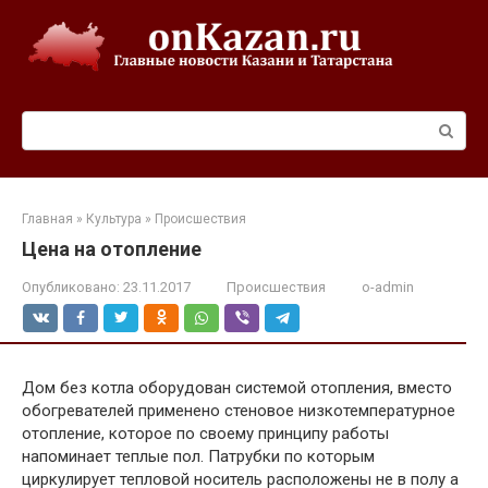
Перейти
к
контенту
Поиск:
Главная
»
Культура
»
Происшествия
Цена на отопление
Опубликовано:
23.11.2017
Происшествия
o-admin
Дом без котла оборудован системой отопления, вместо
обогревателей применено стеновое низкотемпературное
отопление, которое по своему принципу работы
напоминает теплые пол. Патрубки по которым
циркулирует тепловой носитель расположены не в полу а