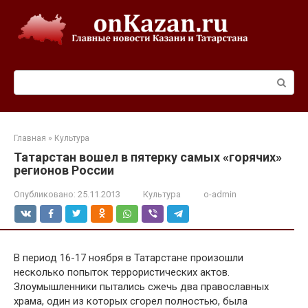
Перейти
к
контенту
Поиск:
Главная
»
Культура
Татарстан вошел в пятерку самых «горячих»
регионов России
Опубликовано:
25.11.2013
Культура
o-admin
В период 16-17 ноября в Татарстане произошли
несколько попыток террористических актов.
Злоумышленники пытались сжечь два православных
храма, один из которых сгорел полностью, была