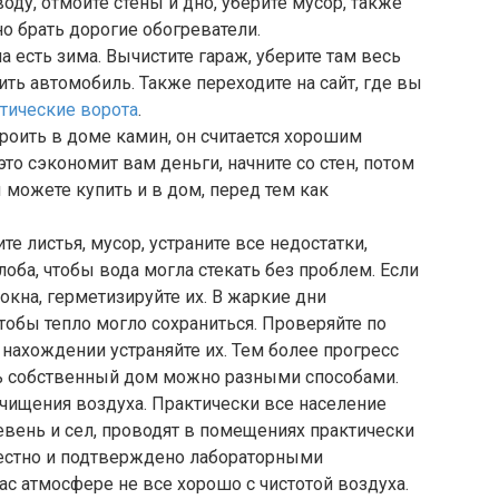
оду, отмойте стены и дно, уберите мусор, также
но брать дорогие обогреватели.
а есть зима. Вычистите гараж, уберите там весь
вить автомобиль. Также переходите на сайт, где вы
тические ворота
.
оить в доме камин, он считается хорошим
то сэкономит вам деньги, начните со стен, потом
 можете купить и в дом, перед тем как
е листья, мусор, устраните все недостатки,
оба, чтобы вода могла стекать без проблем. Если
е окна, герметизируйте их. В жаркие дни
 чтобы тепло могло сохраниться. Проверяйте по
х нахождении устраняйте их. Тем более прогресс
лить собственный дом можно разными способами.
ищения воздуха. Практически все население
вень и сел, проводят в помещениях практически
вестно и подтверждено лабораторными
с атмосфере не все хорошо с чистотой воздуха.