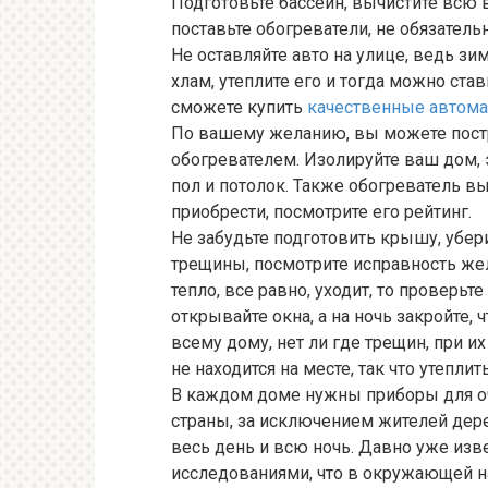
Подготовьте бассейн, вычистите всю в
поставьте обогреватели, не обязатель
Не оставляйте авто на улице, ведь зим
хлам, утеплите его и тогда можно ста
сможете купить
качественные автома
По вашему желанию, вы можете постр
обогревателем. Изолируйте ваш дом, э
пол и потолок. Также обогреватель вы
приобрести, посмотрите его рейтинг.
Не забудьте подготовить крышу, уберит
трещины, посмотрите исправность жел
тепло, все равно, уходит, то проверьт
открывайте окна, а на ночь закройте,
всему дому, нет ли где трещин, при и
не находится на месте, так что утеп
В каждом доме нужны приборы для оч
страны, за исключением жителей дере
весь день и всю ночь. Давно уже из
исследованиями, что в окружающей на