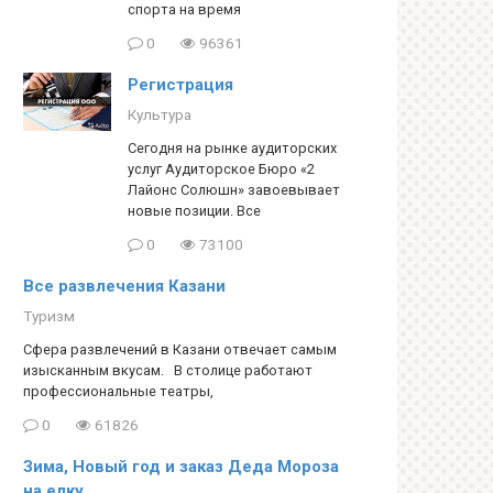
спорта на время
0
96361
Регистрация
Культура
Сегодня на рынке аудиторских
услуг Аудиторское Бюро «2
Лайонс Солюшн» завоевывает
новые позиции. Все
0
73100
Все развлечения Казани
Туризм
Сфера развлечений в Казани отвечает самым
изысканным вкусам. В столице работают
профессиональные театры,
0
61826
Зима, Новый год и заказ Деда Мороза
на елку