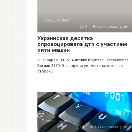
Происшествия
0
660 просмотров
Украинская десятка
спровоцировала дтп с участием
пяти машин
23 января в 08.15 34-летний водитель автомобиля
Богдан-211040, следуя по ул. Чистопольская со
стороны
Происшествия
0
1 414 просмотров