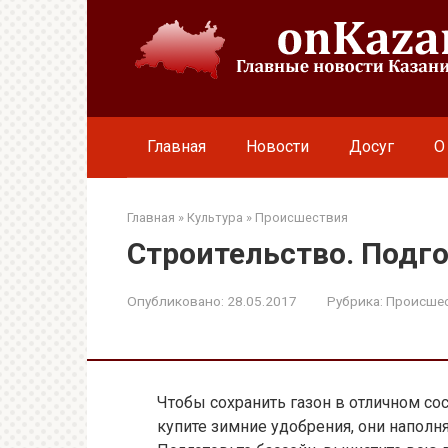
Перейти
к
контенту
Главная
Новости
Досуг
О
Главная
»
Культура
»
Происшествия
Строительство. Подго
Опубликовано:
28.05.2017
Рубрика:
Происше
Чтобы сохранить газон в отличном со
купите зимние удобрения, они наполн