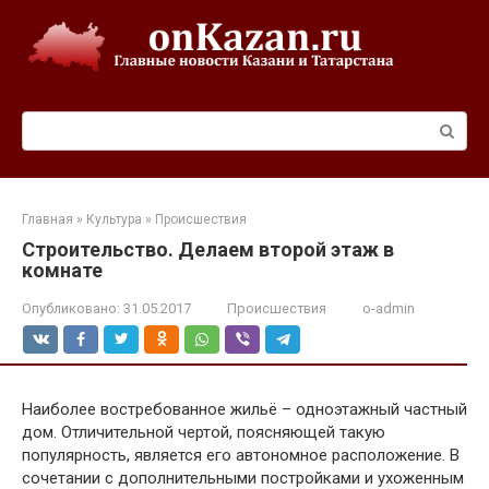
Перейти
к
контенту
Поиск:
Главная
»
Культура
»
Происшествия
Строительство. Делаем второй этаж в
комнате
Опубликовано:
31.05.2017
Происшествия
o-admin
Наиболее востребованное жильё – одноэтажный частный
дом. Отличительной чертой, поясняющей такую
популярность, является его автономное расположение. В
сочетании с дополнительными постройками и ухоженным