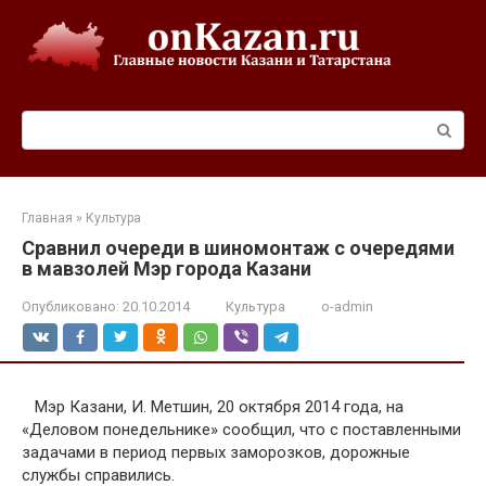
Перейти
к
контенту
Поиск:
Главная
»
Культура
Сравнил очереди в шиномонтаж с очередями
в мавзолей Мэр города Казани
Опубликовано:
20.10.2014
Культура
o-admin
Мэр Казани, И. Метшин, 20 октября 2014 года, на
«Деловом понедельнике» сообщил, что с поставленными
задачами в период первых заморозков, дорожные
службы справились.