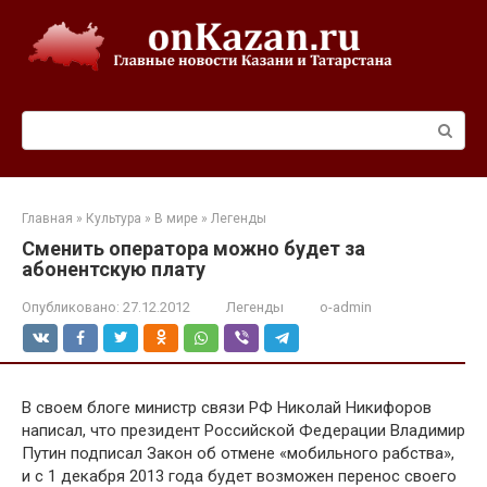
Перейти
к
контенту
Поиск:
Главная
»
Культура
»
В мире
»
Легенды
Сменить оператора можно будет за
абонентскую плату
Опубликовано:
27.12.2012
Легенды
o-admin
В своем блоге министр связи РФ Николай Никифоров
написал, что президент Российской Федерации Владимир
Путин подписал Закон об отмене «мобильного рабства»,
и с 1 декабря 2013 года будет возможен перенос своего