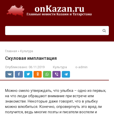
Перейти
к
контенту
Поиск:
Главная
»
Культура
Скуловая имплантация
Опубликовано:
06.11.2019
Культура
o-admin
Можно смело утверждать, что улыбка – одно из первых,
на что люди обращают внимание при встрече или
знакомстве. Некоторые даже говорят, что в улыбку
можно влюбиться. Конечно, опровергнуть это вряд ли
получится, ведь многие поэты и писатели воспели и