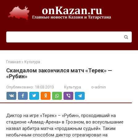
Перейти
к
контенту
Поиск:
Главная
»
Культура
Скандалом закончился матч «Терек» —
«Рубин»
Опубликовано:
18.03.2013
Культура
o-admin
Диктор на игре «Терек» – «Рубин», проходивший на
стадионе «Ахмад-Арена» в Грозном, во всеуслышание
назвал арбитра матча «продажным судьей». Таким
необычным способом диктор отреагировал на