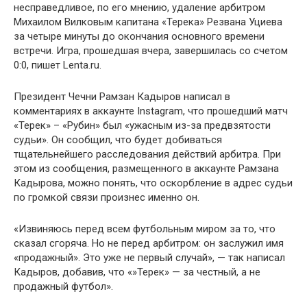
несправедливое, по его мнению, удаление арбитром
Михаилом Вилковым капитана «Терека» Резвана Уциева
за четыре минуты до окончания основного времени
встречи. Игра, прошедшая вчера, завершилась со счетом
0:0, пишет
Lenta.ru
.
Президент Чечни Рамзан Кадыров написал в
комментариях в аккаунте
Instagram
, что прошедший матч
«Терек» – «Рубин» был «ужасным из-за предвзятости
судьи». Он сообщил, что будет добиваться
тщательнейшего расследования действий арбитра. При
этом из сообщения, размещенного в аккаунте Рамзана
Кадырова, можно понять, что оскорбление в адрес судьи
по громкой связи произнес именно он.
«Извиняюсь перед всем футбольным миром за то, что
сказал сгоряча. Но не перед арбитром: он заслужил имя
«продажный». Это уже не первый случай», — так написал
Кадыров, добавив, что «»Терек» — за честный, а не
продажный футбол».