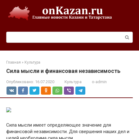
Перейти
к
контенту
Поиск:
Главная
»
Культура
Сила мысли и финансовая независимость
Опубликовано:
16.07.2020
Культура
o-admin
Сила мысли имеет определяющее значение для
финансовой независимости. Для свершения наших дел и
целей необходима сила мысли.