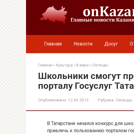
Перейти
к
контенту
Главная
Новости
Досуг
О
Главная
»
Культура
»
В мире
»
Легенды
Школьники смогут пр
порталу Госуслуг Тат
Опубликовано:
12.03.2013
Рубрика:
Легенды
В Татарстане начался конкурс для шко
привлечь к пользованию порталом госу