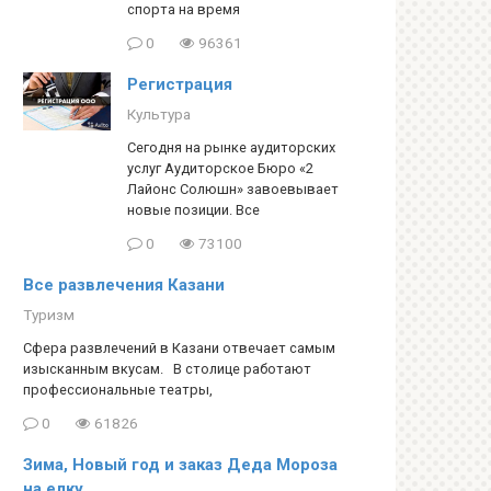
спорта на время
0
96361
Регистрация
Культура
Сегодня на рынке аудиторских
услуг Аудиторское Бюро «2
Лайонс Солюшн» завоевывает
новые позиции. Все
0
73100
Все развлечения Казани
Туризм
Сфера развлечений в Казани отвечает самым
изысканным вкусам. В столице работают
профессиональные театры,
0
61826
Зима, Новый год и заказ Деда Мороза
на елку