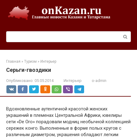
Перейти
к
контенту
Поиск:
Главная
»
Туризм
»
Интерьер
Серьги-гвоздики
Опубликовано:
05.05.2014
Интерьер
o-admin
Вдохновленные аутентичной красотой женских
украшений в племенах Центральной Африки, ювелиры
сети «De Oro» порадовали модниц необычной коллекцией
сережек конго. Выполненные в форме полых кругов с
различным диаметром, украшения обладают легким