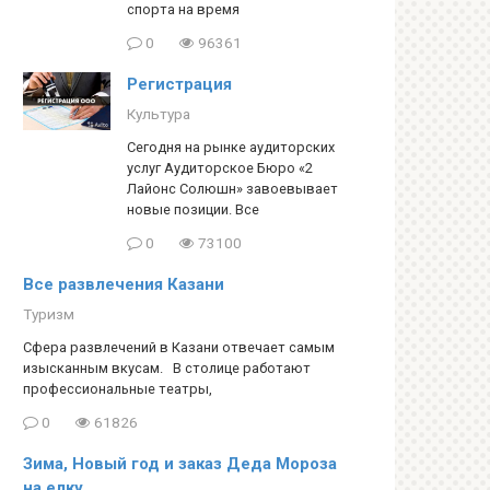
спорта на время
0
96361
Регистрация
Культура
Сегодня на рынке аудиторских
услуг Аудиторское Бюро «2
Лайонс Солюшн» завоевывает
новые позиции. Все
0
73100
Все развлечения Казани
Туризм
Сфера развлечений в Казани отвечает самым
изысканным вкусам. В столице работают
профессиональные театры,
0
61826
Зима, Новый год и заказ Деда Мороза
на елку