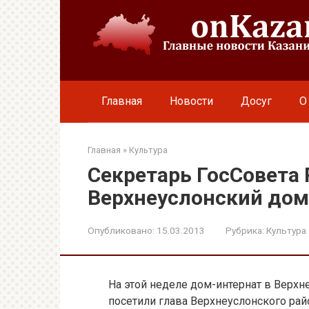
Перейти
к
контенту
Главная
Новости
Досуг
О
Главная
»
Культура
Секретарь ГосСовета 
Верхнеуслонский дом
Опубликовано:
15.03.2013
Рубрика:
Культура
На этой неделе
дом-интернат в Верхн
посетили глава Верхнеуслонского рай