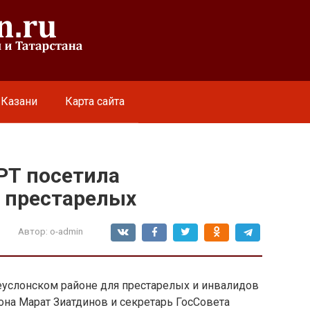
 Казани
Карта сайта
РТ посетила
 престарелых
Автор:
o-admin
еуслонском районе для престарелых и инвалидов
она Марат Зиатдинов и
секретарь ГосСовета