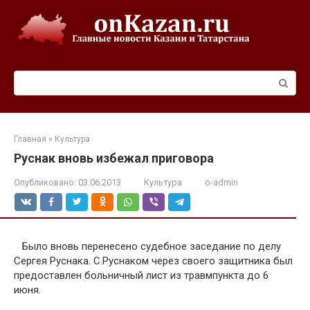
Перейти
к
контенту
Поиск:
Главная
»
Культура
Руснак вновь избежал приговора
Опубликовано:
03.06.2013
Культура
o-admin
Было вновь перенесено судебное заседание по делу
Сергея Руснака. С.Руснаком через своего защитника был
предоставлен больничный лист из травмпункта до 6
июня.