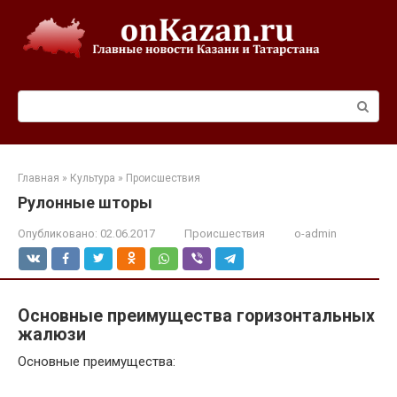
Перейти
к
контенту
Поиск:
Главная
»
Культура
»
Происшествия
Рулонные шторы
Опубликовано:
02.06.2017
Происшествия
o-admin
Основные преимущества горизонтальных
жалюзи
Основные преимущества: