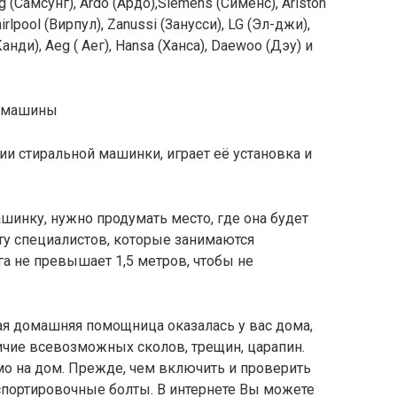
g (Самсунг), Ardo (Ардо),Siemens (Сименс), Ariston
irlpool (Вирпул), Zanussi (Занусси), LG (Эл-джи),
Канди), Аеg ( Aeг), Hansa (Ханса), Daewoo (Дэу) и
й машины
и стиральной машинки, играет её установка и
ашинку, нужно продумать место, где она будет
ету специалистов, которые занимаются
га не превышает 1,5 метров, чтобы не
вая домашняя помощница оказалась у вас дома,
ичие всевозможных сколов, трещин, царапин.
мо на дом. Прежде, чем включить и проверить
нспортировочные болты. В интернете Вы можете