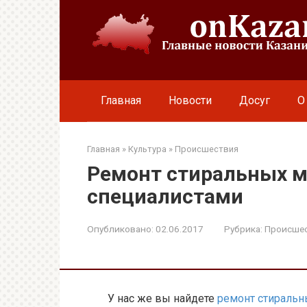
Перейти
к
контенту
Главная
Новости
Досуг
О
Главная
»
Культура
»
Происшествия
Ремонт стиральных 
специалистами
Опубликовано:
02.06.2017
Рубрика:
Происше
У нас же вы найдете
ремонт стиральн