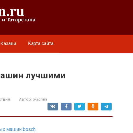
 Казани
Карта сайта
машин лучшими
ствия
Автор:
o-admin
ых машин bosch
.