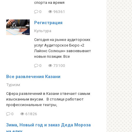
спорта на время
0
96361
Регистрация
Культура
Сегодня на рынке аудиторских
услуг Аудиторское Бюро «2
Лайонс Солюшн» завоевывает
новые позиции. Все
0
73100
Все развлечения Казани
Туризм
Сфера развлечений в Казани отвечает самым
изысканным вкусам. В столице работают
профессиональные театры,
0
61826
Зима, Новый год и заказ Деда Мороза
на елку