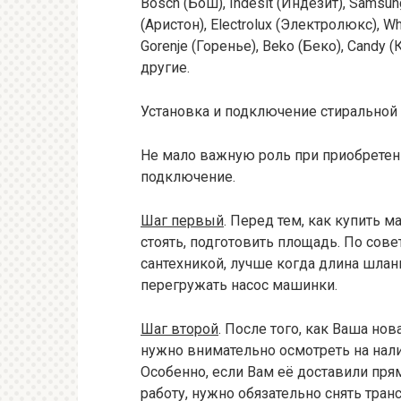
Bosch (Бош), Indesit (Индезит), Samsun
(Аристон), Electrolux (Электролюкс), Wh
Gorenje (Горенье), Beko (Беко), Candy (
другие.
Установка и подключение стирально
Не мало важную роль при приобретени
подключение.
Шаг первый
. Перед тем, как купить м
стоять, подготовить площадь. По сов
сантехникой, лучше когда длина шлан
перегружать насос машинки.
Шаг второй
. После того, как Ваша но
нужно внимательно осмотреть на нал
Особенно, если Вам её доставили пря
работу, нужно обязательно снять тра