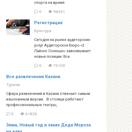
спорта на время
0
96361
Регистрация
Культура
Сегодня на рынке аудиторских
услуг Аудиторское Бюро «2
Лайонс Солюшн» завоевывает
новые позиции. Все
0
73100
Все развлечения Казани
Туризм
Сфера развлечений в Казани отвечает самым
изысканным вкусам. В столице работают
профессиональные театры,
0
61826
Зима, Новый год и заказ Деда Мороза
на елку