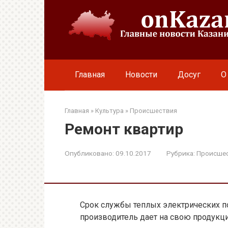
Перейти
к
контенту
Главная
Новости
Досуг
О
Главная
»
Культура
»
Происшествия
Ремонт квартир
Опубликовано:
09.10.2017
Рубрика:
Происше
Срок службы теплых электрических по
производитель дает на свою продукци