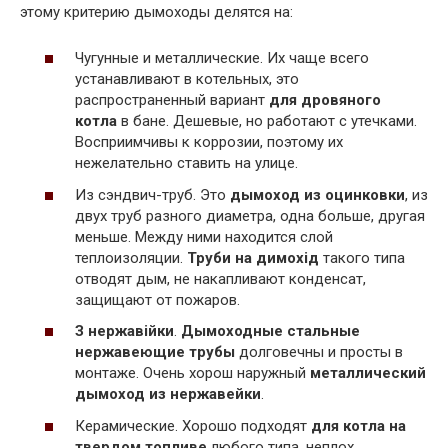
этому критерию дымоходы делятся на:
Чугунные и металлические. Их чаще всего
устанавливают в котельных, это
распространенный вариант
для дровяного
котла
в бане. Дешевые, но работают с утечками.
Восприимчивы к коррозии, поэтому их
нежелательно ставить на улице.
Из сэндвич-труб. Это
дымоход из оцинковки
, из
двух труб разного диаметра, одна больше, другая
меньше. Между ними находится слой
теплоизоляции.
Труби на димохід
такого типа
отводят дым, не накапливают конденсат,
защищают от пожаров.
З нержавійки
.
Дымоходные стальные
нержавеющие трубы
долговечны и просты в
монтаже. Очень хорош наружный
металлический
дымоход из нержавейки
.
Керамические. Хорошо подходят
для котла на
твердом топливе
любого типа, неплох,