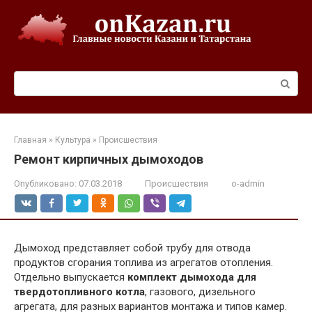
Перейти
к
контенту
Поиск:
Главная
»
Культура
»
Происшествия
Ремонт кирпичных дымоходов
Опубликовано:
07.03.2018
Происшествия
o-admin
Дымоход представляет собой трубу для отвода
продуктов сгорания топлива из агрегатов отопления.
Отдельно выпускается
комплект дымохода для
твердотопливного котла
, газового, дизельного
агрегата, для разных вариантов монтажа и типов камер.