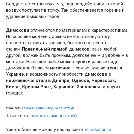
Создает естественную тягу, под воздействием которой
воздух поступает в топку. Так обеспечивается горение и
удаление дымовых газов.
Димоходи
отличаются по материалам и характеристикам.
Но хорошие модели должны иметь отличную тягу,
полностью сжигать топливо, быстро прогревать
стенки.
Правильный прямой дымоход
, как и любой
другой, должен быть прочным, долговечным и удобным в
монтаже. На нашем сайте можно
купити
разные виды
дымоходов.В нашем
магазине
– самые лучшие
цены в
Украине
, и возможность приобрести
димоходи з
нержавіючої сталі в Днепре, Одессе, Черкассах,
Киеве, Кривом Роге, Харькове, Запорожье
и других
городах.
У нас есть
ремонт кирпичных дымовых труб
.
Также есть
ремонт дымовых труб
.
Узнать больше можно у нас на сайте:
irbis-kuban.ru
.