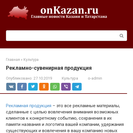
Перейти
к
контенту
Поиск:
Главная
»
Культура
Рекламно-сувенирная продукция
Опубликовано:
27.10.2019
Культура
o-admin
Рекламная продукция
– это все рекламные материалы,
сделанные с целью вовлечения внимания возможных
клиентов к конкретному событию, сохранения в их
памяти названия и логотипа вашей компании, удержания
существующих и вовлечения в вашу компанию новых