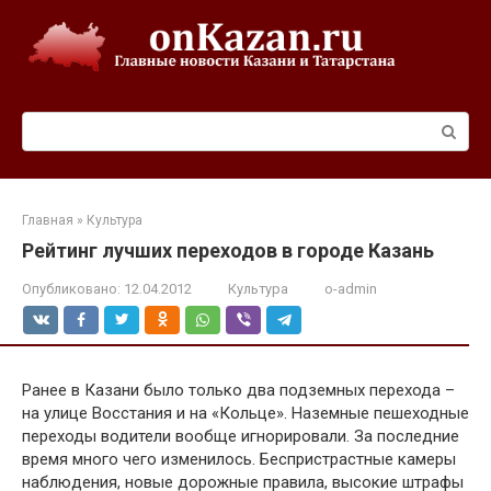
Перейти
к
контенту
Поиск:
Главная
»
Культура
Рейтинг лучших переходов в городе Казань
Опубликовано:
12.04.2012
Культура
o-admin
Ранее в Казани было только два подземных перехода –
на улице Восстания и на «Кольце». Наземные пешеходные
переходы водители вообще игнорировали. За последние
время много чего изменилось. Беспристрастные камеры
наблюдения, новые дорожные правила, высокие штрафы