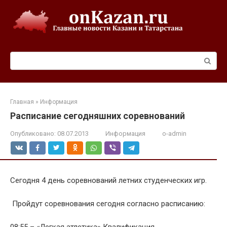
Перейти
к
контенту
Поиск:
Главная
»
Информация
Расписание сегодняшних соревнований
Опубликовано:
08.07.2013
Информация
o-admin
Сегодня 4 день соревнований летних студенческих игр.
Пройдут соревнования сегодня согласно расписанию: