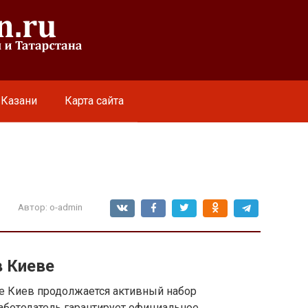
 Казани
Карта сайта
Автор:
o-admin
в Киеве
де Киев продолжается активный набор
аботодатель гарантирует официальное