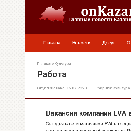
Перейти
к
контенту
Главная
Новости
Досуг
О
Главная
»
Культура
Работа
Опубликовано:
16.07.2020
Рубрика:
Культура
Вакансии компании EVA 
Сегодня в сети магазинов EVA в горо
сотрудников в дружный коллектив. Р