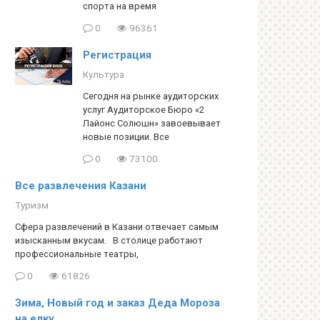
спорта на время
0
96361
Регистрация
Культура
Сегодня на рынке аудиторских
услуг Аудиторское Бюро «2
Лайонс Солюшн» завоевывает
новые позиции. Все
0
73100
Все развлечения Казани
Туризм
Сфера развлечений в Казани отвечает самым
изысканным вкусам. В столице работают
профессиональные театры,
0
61826
Зима, Новый год и заказ Деда Мороза
на елку