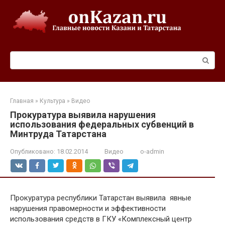
Перейти
к
контенту
Поиск:
Главная
»
Культура
»
Видео
Прокуратура выявила нарушения
использования федеральных субвенций в
Минтруда Татарстана
Опубликовано:
18.02.2014
Видео
o-admin
Прокуратура республики Татарстан выявила явные
нарушения правомерности и эффективности
использования средств в ГКУ «Комплексный центр