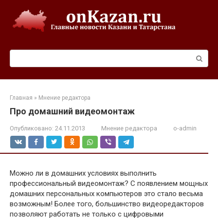
Перейти
к
контенту
Поиск:
Главная
»
Мнение редактора
Про домашний видеомонтаж
Опубликовано:
24.11.2013
Мнение редактора
o-admin
Можно ли в домашних условиях выполнить
профессиональный видеомонтаж? С появлением мощных
домашних персональных компьютеров это стало весьма
возможным! Более того, большинство видеоредакторов
позволяют работать не только с цифровыми