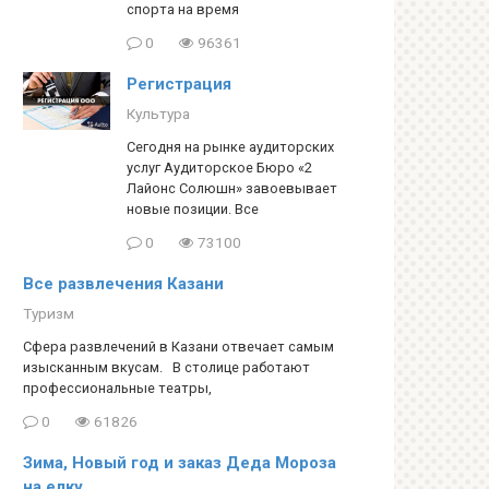
спорта на время
0
96361
Регистрация
Культура
Сегодня на рынке аудиторских
услуг Аудиторское Бюро «2
Лайонс Солюшн» завоевывает
новые позиции. Все
0
73100
Все развлечения Казани
Туризм
Сфера развлечений в Казани отвечает самым
изысканным вкусам. В столице работают
профессиональные театры,
0
61826
Зима, Новый год и заказ Деда Мороза
на елку