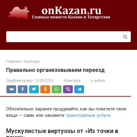
Перейти
к
контенту
Поиск:
Главная
»
Культура
Правильно организовываем переезд
Опубликовано:
10.09.2013
Культура
o-admin
Обязательно заранее продумайте, как вы повезете свои
вещи — сами, или закажете
транспортные услуги
.
Мускулистые виртуозы от «Из точки в