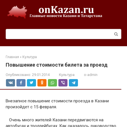
Перейти
к
контенту
Поиск:
Главная
»
Культура
Повышение стоимости билета за проезд
Опубликовано:
29.01.2014
Культура
o-admin
Внезапное повышение стоимости проезда в Казани
произойдет с 15 февраля.
Очень много жителей Казани передвигаются на
автобусах и троллейбусах. Как оказалось, руководство