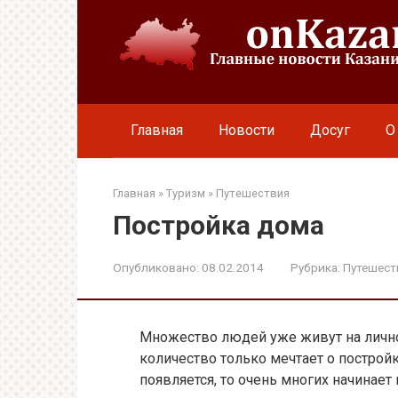
Перейти
к
контенту
Главная
Новости
Досуг
О
Главная
»
Туризм
»
Путешествия
Постройка дома
Опубликовано:
08.02.2014
Рубрика:
Путешест
Множество людей уже живут на лично
количество только мечтает о построй
появляется, то очень многих начинает