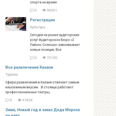
спорта на время
0
96361
Регистрация
Культура
Сегодня на рынке аудиторских
услуг Аудиторское Бюро «2
Лайонс Солюшн» завоевывает
новые позиции. Все
0
73100
Все развлечения Казани
Туризм
Сфера развлечений в Казани отвечает самым
изысканным вкусам. В столице работают
профессиональные театры,
0
61826
Зима, Новый год и заказ Деда Мороза
на елку