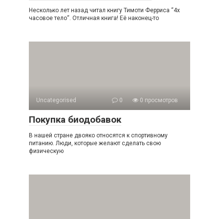
Несколько лет назад читал книгу Тимоти Ферриса “4х
часовое тело“. Отличная книга! Её наконец-то
Uncategorised
0
0 просмотров
Покупка биодобавок
В нашей стране двояко относятся к спортивному
питанию. Люди, которые желают сделать свою
физическую