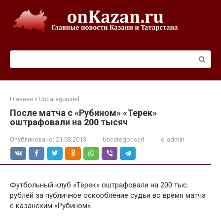
Перейти
к
контенту
Поиск:
Главная
»
Uncategorised
После матча с «Рубином» «Терек»
оштрафовали на 200 тысяч
Опубликовано:
21.03.2013
Uncategorised
o-admin
Футбольный клуб «Терек» оштрафовали на 200 тыс.
рублей за публичное оскорбление судьи во время матча
с казанским «Рубином».