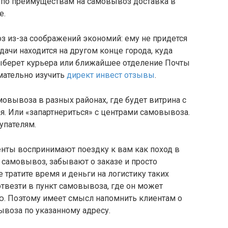
а по преимуществам на самовывоз доставка в
же.
 из-за соображений экономий: ему не придется
ыдачи находится на другом конце города, куда
выберет курьера или ближайшее отделение Почты
мательно изучить
директ инвест отзывы
.
овывоза в разных районах, где будет витрина с
. Или «запартнериться» с центрами самовывоза.
купателям.
енты воспринимают поездку к вам как поход в
 самовывоз, забывают о заказе и просто
 тратите время и деньги на логистику таких
отвезти в пункт самовывоза, где он может
. Поэтому имеет смысл напомнить клиентам о
вывоза по указанному адресу.