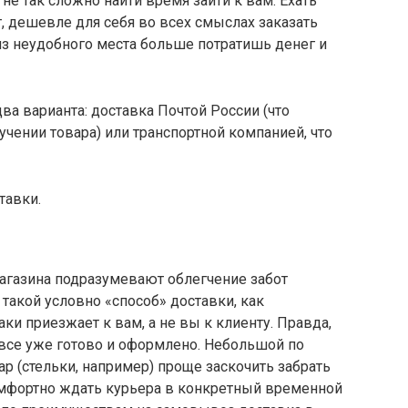
 не так сложно найти время зайти к вам. Ехать
т, дешевле для себя во всех смыслах заказать
из неудобного места больше потратишь денег и
два варианта: доставка Почтой России (что
учении товара) или транспортной компанией, что
ставки.
магазина подразумевают облегчение забот
ь такой условно «способ» доставки, как
ки приезжает к вам, а не вы к клиенту. Правда,
, все уже готово и оформлено. Небольшой по
р (стельки, например) проще заскочить забрать
комфортно ждать курьера в конкретный временной