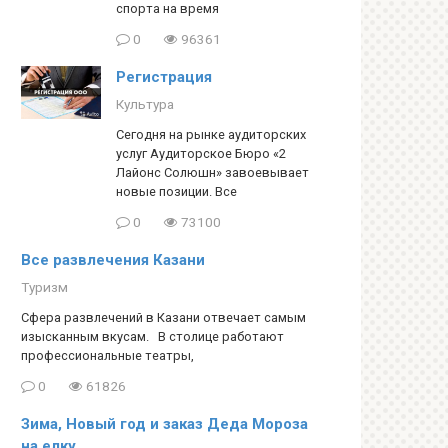
спорта на время
0
96361
Регистрация
Культура
Сегодня на рынке аудиторских
услуг Аудиторское Бюро «2
Лайонс Солюшн» завоевывает
новые позиции. Все
0
73100
Все развлечения Казани
Туризм
Сфера развлечений в Казани отвечает самым
изысканным вкусам. В столице работают
профессиональные театры,
0
61826
Зима, Новый год и заказ Деда Мороза
на елку