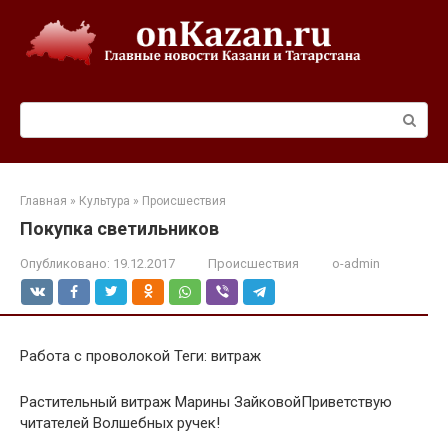
Перейти
к
контенту
Поиск:
Главная
»
Культура
»
Происшествия
Покупка светильников
Опубликовано:
19.12.2017
Происшествия
o-admin
Работа с проволокой Теги: витраж
Растительный витраж Марины ЗайковойПриветствую
читателей Волшебных ручек!