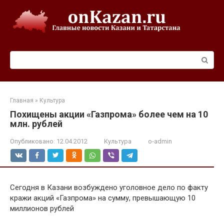
Перейти
к
контенту
Поиск:
Главная
»
Культура
Похищены акции «Газпрома» более чем на 10
млн. рублей
Опубликовано:
12.04.2012
Культура
o-admin
Сегодня в Казани возбуждено уголовное дело по факту
кражи акций «Газпрома» на сумму, превышающую 10
миллионов рублей