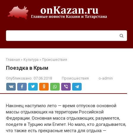
Перейти
к
контенту
Поиск:
Главная
»
Культура
»
Происшествия
Поездка в Крым
Опубликовано:
07.06.2018
Происшествия
o-admin
Наконец наступило лето — время отпусков основной
массы отдыхающих на территории Российской
Федерации. Основная масса отдыхающих, разумеется,
поедете в Турцию или Египет. Но мало, кто догадывается,
что также есть прекрасные места для отдыха —