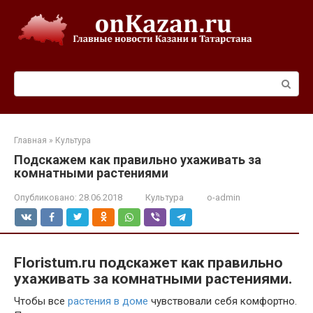
Перейти
к
контенту
Поиск:
Главная
»
Культура
Подскажем как правильно ухаживать за
комнатными растениями
Опубликовано:
28.06.2018
Культура
o-admin
Floristum
.
ru
подскажет как правильно
ухаживать за комнатными растениями.
Чтобы все
растения в доме
чувствовали себя комфортно.