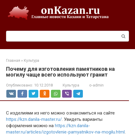
Перейти
к
контенту
Поиск:
Главная
»
Культура
Почему для изготовления памятников на
могилу чаще всего используют гранит
Опубликовано:
10.12.2018
Культура
o-admin
С изделиями из него можно ознакомиться на сайте
https://kzn.danila-master.ru/
. Увидеть варианты
оформления можно на
https://kzn.danila-
master.ru/articles/izgotovlenie-pamyatnikov-na-mogilu.html
.