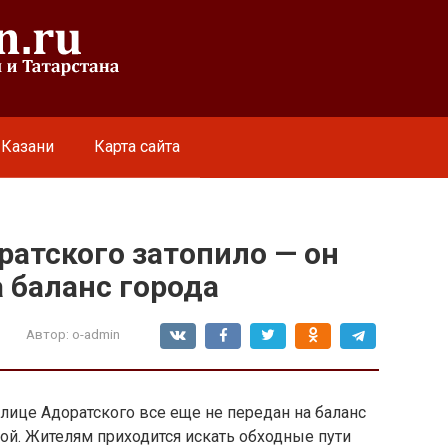
 Казани
Карта сайта
ратского затопило — он
а баланс города
Автор:
o-admin
ице Адоратского все еще не передан на баланс
дой. Жителям приходится искать обходные пути