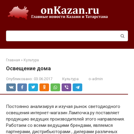
Перейти
к
контенту
Поиск:
Главная
»
Культура
Освещение дома
Опубликовано:
03.06.2017
Культура
o-admin
Постоянно анализируя и изучая рынок светодиодного
освещения интернет-магазин Лампочка.ру поставляет
продукцию ведущих производителей этого направления.
Работаем со всеми ведущими брендами, являемся
партнерами, дистрибьюторами , дилерами различных