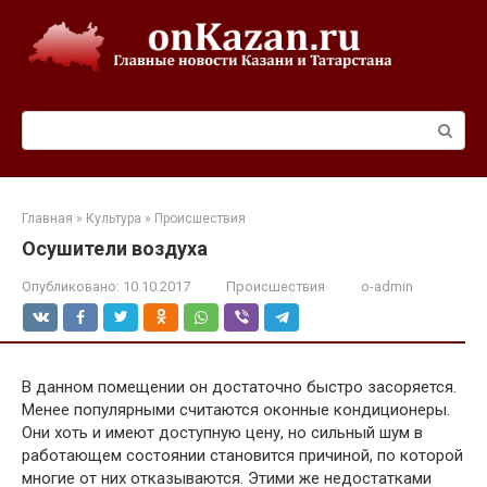
Перейти
к
контенту
Поиск:
Главная
»
Культура
»
Происшествия
Осушители воздуха
Опубликовано:
10.10.2017
Происшествия
o-admin
В данном помещении он достаточно быстро засоряется.
Менее популярными считаются оконные кондиционеры.
Они хоть и имеют доступную цену, но сильный шум в
работающем состоянии становится причиной, по которой
многие от них отказываются. Этими же недостатками