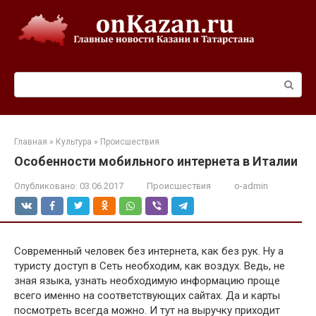
Перейти
к
контенту
Поиск:
Главная
»
Культура
»
Происшествия
Особенности мобильного интернета в Италии
Опубликовано:
03.06.2017
Происшествия
o-admin
Современный человек без интернета, как без рук. Ну а
туристу доступ в Сеть необходим, как воздух. Ведь, не
зная языка, узнать необходимую информацию проще
всего именно на соответствующих сайтах. Да и карты
посмотреть всегда можно. И тут на выручку приходит