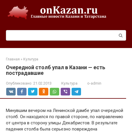
Перейти
к
контенту
Поиск:
Главная
»
Культура
Очередной столб упал в Казани — есть
пострадавшие
Опубликовано:
21.02.2013
Культура
o-admin
Минувшим вечером на Ленинской дамбе упал очередной
столб. Он находился по правой стороне, по направлению
от центра в сторону улицы Декабристов. В результате
падения столба была серьезно повреждена