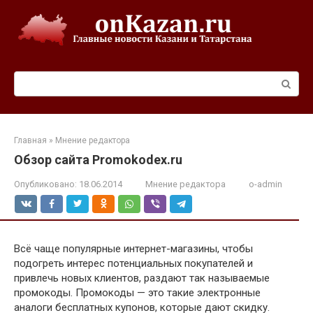
Перейти
к
контенту
Поиск:
Главная
»
Мнение редактора
Обзор сайта Promokodex.ru
Опубликовано:
18.06.2014
Мнение редактора
o-admin
Всё чаще популярные интернет-магазины, чтобы
подогреть интерес потенциальных покупателей и
привлечь новых клиентов, раздают так называемые
промокоды. Промокоды — это такие электронные
аналоги бесплатных купонов, которые дают скидку.