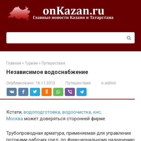
Перейти
к
контенту
Поиск:
Главная
»
Туризм
»
Путешествия
Независимое водоснабжение
Опубликовано:
16.11.2013
Путешествия
o-admin
Кстати,
водоподготовка, водоочистка, кнс,
Москва
может доверяться сторонней фирме.
Трубопроводная арматура, применяемая для управления
потоками рабочих сред, по функциональному назначению