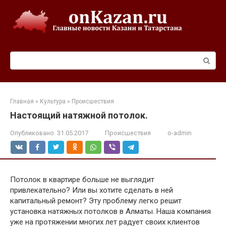
Перейти
к
контенту
Поиск:
Главная
»
Культура
»
Происшествия
Настоящий натяжной потолок.
Опубликовано:
31.05.2017
Происшествия
o-admin
Потолок в квартире больше не выглядит
привлекательно? Или вы хотите сделать в ней
капитальный ремонт? Эту проблему легко решит
установка натяжных потолков в Алматы. Наша компания
уже на протяжении многих лет радует своих клиентов