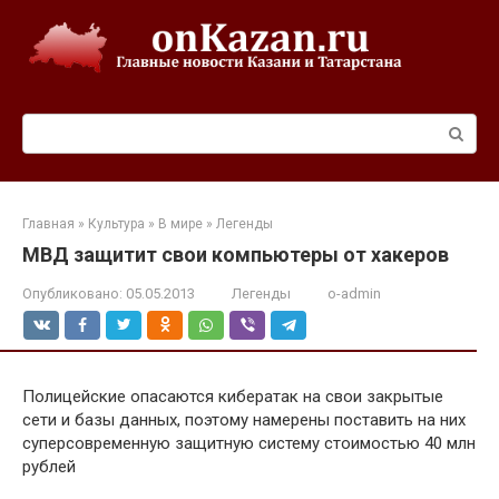
Перейти
к
контенту
Поиск:
Главная
»
Культура
»
В мире
»
Легенды
МВД защитит свои компьютеры от хакеров
Опубликовано:
05.05.2013
Легенды
o-admin
Полицейские опасаются кибератак на свои закрытые
сети и базы данных, поэтому намерены поставить на них
суперсовременную защитную систему стоимостью 40 млн
рублей