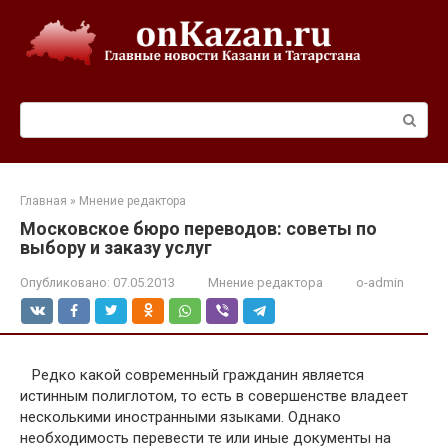
Перейти
к
контенту
Поиск:
Главная
»
Мнение редактора
Московское бюро переводов: советы по
выбору и заказу услуг
Опубликовано:
07.05.2013
Мнение редактора
o-admin
Редко какой современный гражданин является
истинным полиглотом, то есть в совершенстве владеет
несколькими иностранными языками. Однако
необходимость перевести те или иные документы на