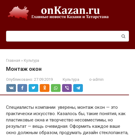
Перейти
к
контенту
Поиск:
Главная
»
Культура
Монтаж окон
Опубликовано:
27.09.2019
Культура
o-admin
Специалисты компании уверены, монтаж окон — это
практически искусство. Казалось бы, такие понятия, как
пластиковые окна и творчество несовместимы, но
результат — вещь очевидная. Оформить каждое ваше
окно должным образом, продумать дизайн стеклопакета,